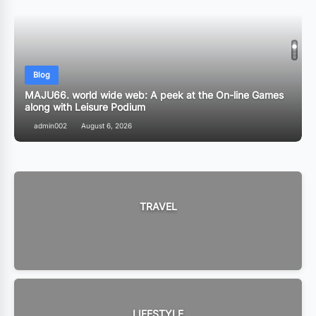
Blog
MAJU66. world wide web: A peek at the On-line Games
along with Leisure Podium
admin002
August 6, 2026
TRAVEL
LIFESTYLE