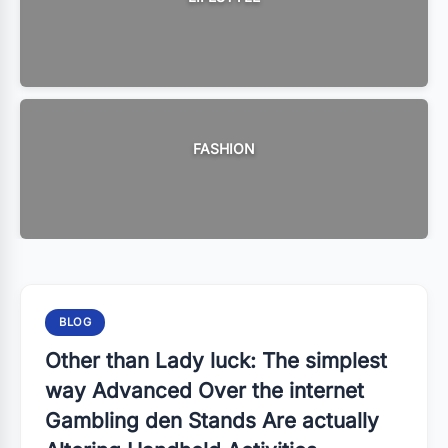
FASHION
BLOG
Other than Lady luck: The simplest
way Advanced Over the internet
Gambling den Stands Are actually