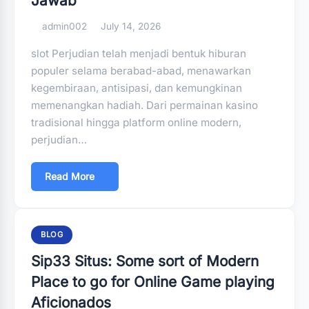
Jawab
admin002
July 14, 2026
slot Perjudian telah menjadi bentuk hiburan
populer selama berabad-abad, menawarkan
kegembiraan, antisipasi, dan kemungkinan
memenangkan hadiah. Dari permainan kasino
tradisional hingga platform online modern,
perjudian…
Read More
BLOG
Sip33 Situs: Some sort of Modern
Place to go for Online Game playing
Aficionados