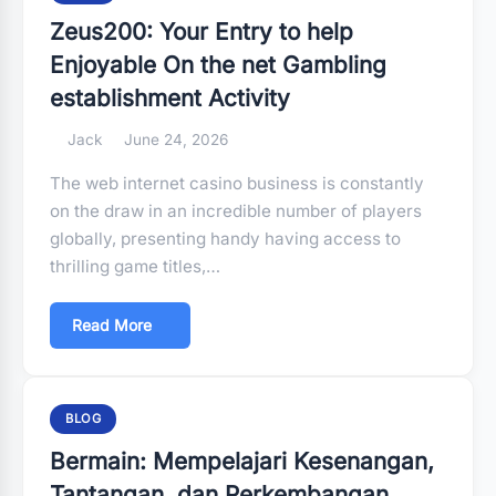
Zeus200: Your Entry to help
Enjoyable On the net Gambling
establishment Activity
Jack
June 24, 2026
The web internet casino business is constantly
on the draw in an incredible number of players
globally, presenting handy having access to
thrilling game titles,…
Read More
BLOG
Bermain: Mempelajari Kesenangan,
Tantangan, dan Perkembangan