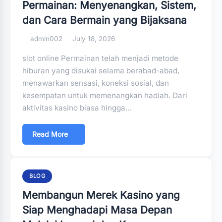
Permainan: Menyenangkan, Sistem,
dan Cara Bermain yang Bijaksana
admin002
July 18, 2026
slot online Permainan telah menjadi metode
hiburan yang disukai selama berabad-abad,
menawarkan sensasi, koneksi sosial, dan
kesempatan untuk memenangkan hadiah. Dari
aktivitas kasino biasa hingga…
Read More
BLOG
Membangun Merek Kasino yang
Siap Menghadapi Masa Depan