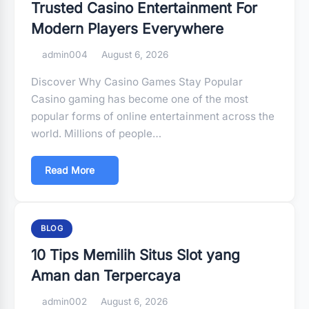
Trusted Casino Entertainment For
Modern Players Everywhere
admin004
August 6, 2026
Discover Why Casino Games Stay Popular
Casino gaming has become one of the most
popular forms of online entertainment across the
world. Millions of people…
Read More
BLOG
10 Tips Memilih Situs Slot yang
Aman dan Terpercaya
admin002
August 6, 2026