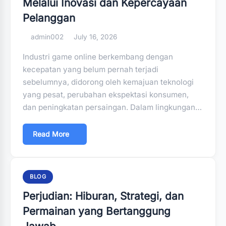
Melalui Inovasi dan Kepercayaan
Pelanggan
admin002
July 16, 2026
Industri game online berkembang dengan
kecepatan yang belum pernah terjadi
sebelumnya, didorong oleh kemajuan teknologi
yang pesat, perubahan ekspektasi konsumen,
dan peningkatan persaingan. Dalam lingkungan…
Read More
BLOG
Perjudian: Hiburan, Strategi, dan
Permainan yang Bertanggung