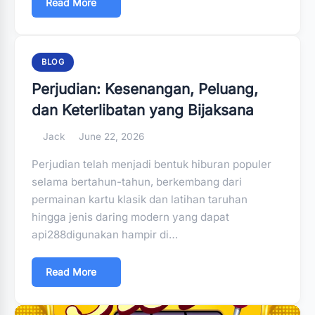
Read More
BLOG
Perjudian: Kesenangan, Peluang,
dan Keterlibatan yang Bijaksana
Jack
June 22, 2026
Perjudian telah menjadi bentuk hiburan populer
selama bertahun-tahun, berkembang dari
permainan kartu klasik dan latihan taruhan
hingga jenis daring modern yang dapat
api288digunakan hampir di…
Read More